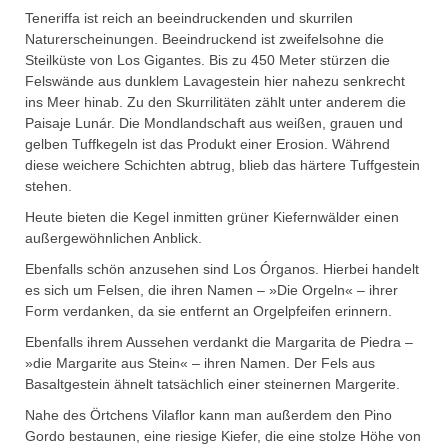
Teneriffa ist reich an beeindruckenden und skurrilen
Naturerscheinungen. Beeindruckend ist zweifelsohne die
Steilküste von Los Gigantes. Bis zu 450 Meter stürzen die
Felswände aus dunklem Lavagestein hier nahezu senkrecht
ins Meer hinab. Zu den Skurrilitäten zählt unter anderem die
Paisaje Lunár. Die Mondlandschaft aus weißen, grauen und
gelben Tuffkegeln ist das Produkt einer Erosion. Während
diese weichere Schichten abtrug, blieb das härtere Tuffgestein
stehen.
Heute bieten die Kegel inmitten grüner Kiefernwälder einen
außergewöhnlichen Anblick.
Ebenfalls schön anzusehen sind Los Órganos. Hierbei handelt
es sich um Felsen, die ihren Namen – »Die Orgeln« – ihrer
Form verdanken, da sie entfernt an Orgelpfeifen erinnern.
Ebenfalls ihrem Aussehen verdankt die Margarita de Piedra –
»die Margarite aus Stein« – ihren Namen. Der Fels aus
Basaltgestein ähnelt tatsächlich einer steinernen Margerite.
Nahe des Örtchens Vilaflor kann man außerdem den Pino
Gordo bestaunen, eine riesige Kiefer, die eine stolze Höhe von