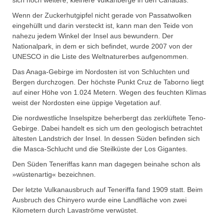
sich noch weitere, kleinere Vulkanberge in den Cañadas.
Wenn der Zuckerhutgipfel nicht gerade von Passatwolken
eingehüllt und darin versteckt ist, kann man den Teide von
nahezu jedem Winkel der Insel aus bewundern. Der
Nationalpark, in dem er sich befindet, wurde 2007 von der
UNESCO in die Liste des Weltnaturerbes aufgenommen.
Das Anaga-Gebirge im Nordosten ist von Schluchten und
Bergen durchzogen. Der höchste Punkt Cruz de Taborno liegt
auf einer Höhe von 1.024 Metern. Wegen des feuchten Klimas
weist der Nordosten eine üppige Vegetation auf.
Die nordwestliche Inselspitze beherbergt das zerklüftete Teno-
Gebirge. Dabei handelt es sich um den geologisch betrachtet
ältesten Landstrich der Insel. In dessen Süden befinden sich
die Masca-Schlucht und die Steilküste der Los Gigantes.
Den Süden Teneriffas kann man dagegen beinahe schon als
»wüstenartig« bezeichnen.
Der letzte Vulkanausbruch auf Teneriffa fand 1909 statt. Beim
Ausbruch des Chinyero wurde eine Landfläche von zwei
Kilometern durch Lavaströme verwüstet.